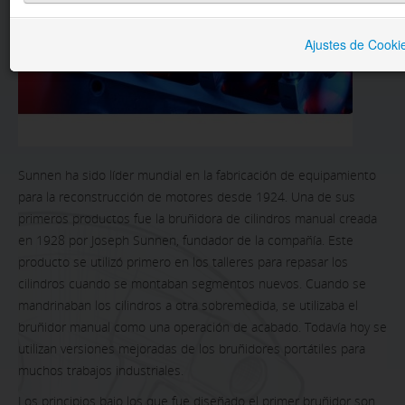
BRUÑIDO
Ajustes de Cooki
LAVADO
SECTORES
SERVICIOS
CONTACTO
Sunnen ha sido líder mundial en la fabricación de equipamiento
para la reconstrucción de motores desde 1924. Una de sus
primeros productos fue la bruñidora de cilindros manual creada
en 1928 por Joseph Sunnen, fundador de la compañía. Este
producto se utilizó primero en los talleres para repasar los
cilindros cuando se montaban segmentos nuevos. Cuando se
mandrinaban los cilindros a otra sobremedida, se utilizaba el
bruñidor manual como una operación de acabado. Todavía hoy se
utilizan versiones mejoradas de los bruñidores portátiles para
muchos trabajos industriales.
Los principios bajo los que fue diseñado el primer bruñidor son