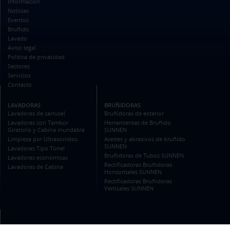
Información
Noticias
Eventos
Bruñido
Lavado
Aviso legal
Política de privacidad
Sectores
Servicios
Contacto
LAVADORAS
BRUÑIDORAS
Lavadoras de carrusel
Bruñidoras de exterior
Lavadoras con Tambor
Herramientas de Bruñido
Giratorio y Cabina inundable
SUNNEN
Limpieza por Ultrasonidos
Aceites y abrasivos de bruñido
SUNNEN
Lavadoras Tipo Túnel
Bruñidoras de Tubos SUNNEN
Lavadoras económicas
Rectificadoras Bruñidoras
Lavadoras de Cabina
Horizontales SUNNEN
Rectificadoras Bruñidoras
Verticales SUNNEN
SUNTEC MAQUINARIA TÉCNICA, S.L.