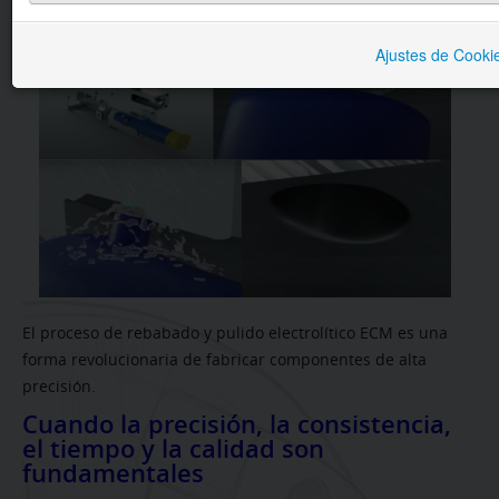
BRUÑIDO
Ajustes de Cooki
LAVADO
SECTORES
SERVICIOS
CONTACTO
El proceso de rebabado y pulido electrolítico ECM es una
forma revolucionaria de fabricar componentes de alta
precisión.
Cuando la precisión, la consistencia,
el tiempo y la calidad son
fundamentales