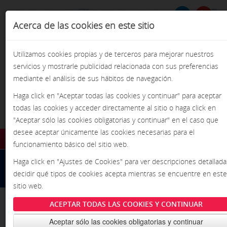
Acerca de las cookies en este sitio
Formulario de
BU
Busca
búsqueda
Utilizamos cookies propias y de terceros para mejorar nuestros
servicios y mostrarle publicidad relacionada con sus preferencias
mediante el análisis de sus hábitos de navegación.
Haga click en "Aceptar todas las cookies y continuar" para aceptar
todas las cookies y acceder directamente al sitio o haga click en
¡Pasión por la precisión!
"Aceptar sólo las cookies obligatorias y continuar" en el caso que
desee aceptar únicamente las cookies necesarias para el
funcionamiento básico del sitio web.
INICIO
Inicio
/
/
Rebabado y pulido de piezas
Haga click en "Ajustes de Cookies" para ver descripciones detallada
Rebabado y pulido electrolítico ECM
decidir qué tipos de cookies acepta mientras se encuentre en este
INFORMACIÓN
sitio web.
NOTICIAS
ACEPTAR TODAS LAS COOKIES Y CONTINUAR
INTRODUCCIÓN
VENTAJAS
EVENTOS
Aceptar sólo las cookies obligatorias y continuar